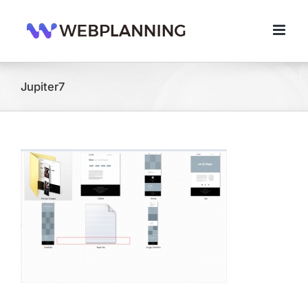
콘
텐
츠
로
건
너
Jupiter7
뛰
기