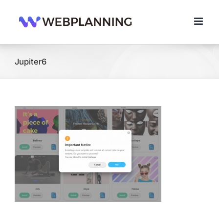
콘
텐
츠
로
건
너
Jupiter6
뛰
기