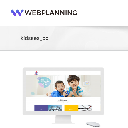
콘
텐
츠
로
건
너
kidssea_pc
뛰
기