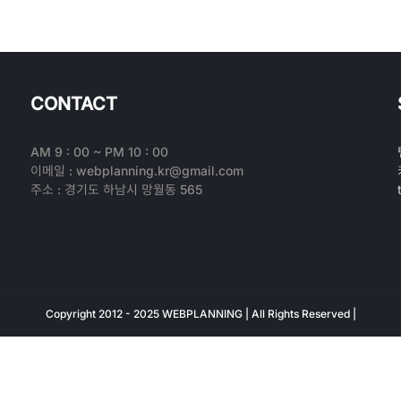
CONTACT
AM 9 : 00 ~ PM 10 : 00
이메일 : webplanning.kr@gmail.com
주소 : 경기도 하남시 망월동 565
Copyright 2012 - 2025 WEBPLANNING | All Rights Reserved |