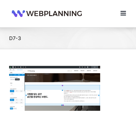
콘
텐
츠
로
건
너
D7-3
뛰
기