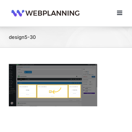
콘
텐
츠
로
건
너
design5-30
뛰
기