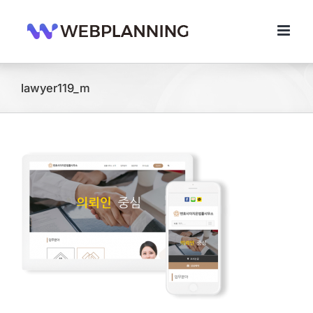
콘
텐
츠
로
건
너
lawyer119_m
뛰
기