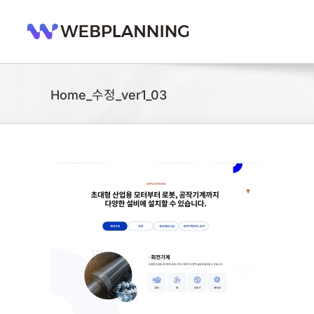
콘
텐
츠
로
건
너
Home_수정_ver1_03
뛰
기