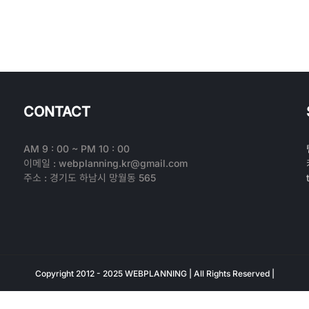
CONTACT
AM 9 : 00 ~ PM 10 : 00
이메일 : webplanning.kr@gmail.com
주소 : 경기도 하남시 망월동 565
Copyright 2012 - 2025 WEBPLANNING | All Rights Reserved |