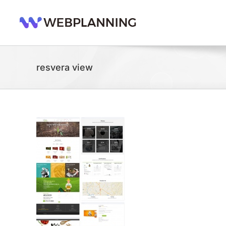
콘
텐
츠
로
건
너
resvera view
뛰
기