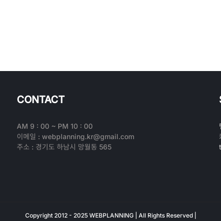
CONTACT
AM 9 : 00 ~ PM 10 : 00
이메일 : webplanning.kr@gmail.com
주소 : 경기도 하남시 망월동 565
Copyright 2012 - 2025 WEBPLANNING | All Rights Reserved |