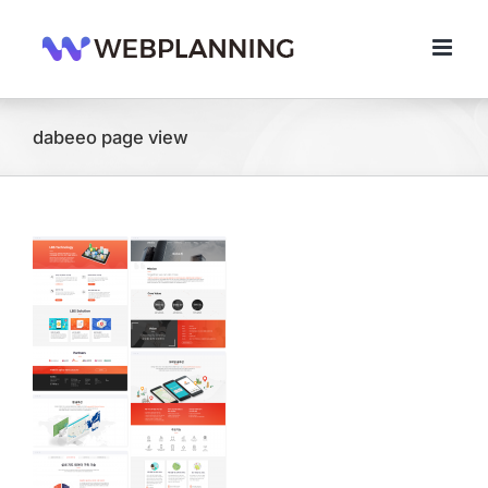
콘
텐
츠
로
건
너
dabeeo page view
뛰
기