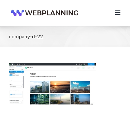
콘
텐
츠
로
건
너
company-d–22
뛰
기