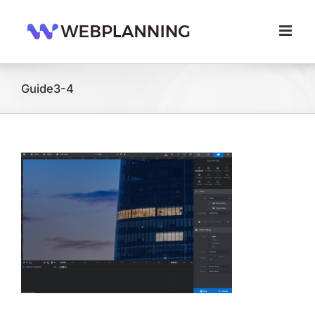
콘
텐
츠
로
건
너
Guide3-4
뛰
기