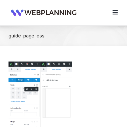
콘
텐
츠
로
건
너
guide-page-css
뛰
기