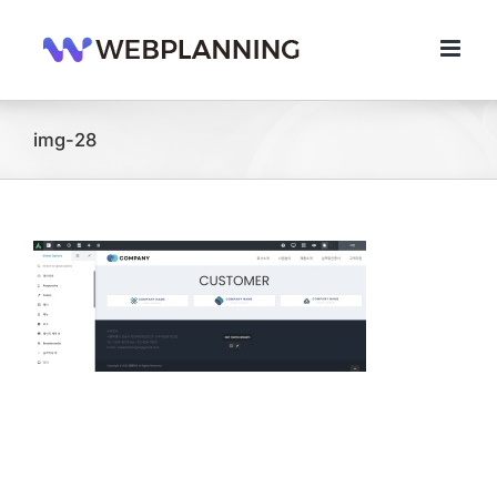
콘
텐
츠
로
건
너
img-28
뛰
기