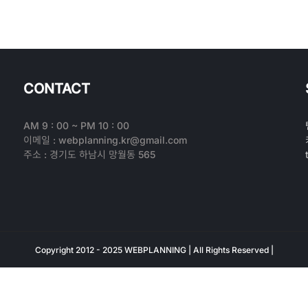
CONTACT
AM 9 : 00 ~ PM 10 : 00
이메일 : webplanning.kr@gmail.com
주소 : 경기도 하남시 망월동 565
Copyright 2012 - 2025 WEBPLANNING | All Rights Reserved |