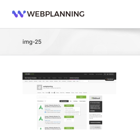
콘
텐
츠
로
건
너
img-25
뛰
기