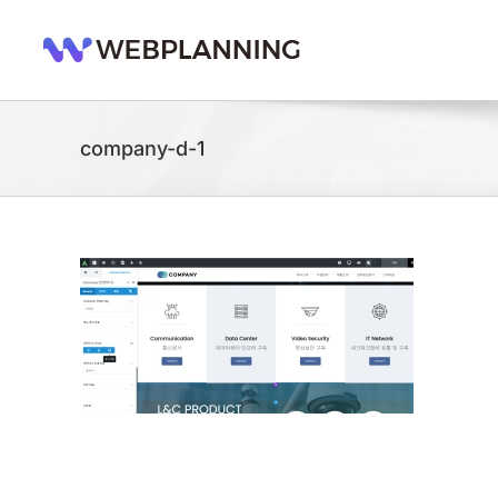
콘
텐
츠
로
건
너
company-d-1
뛰
기