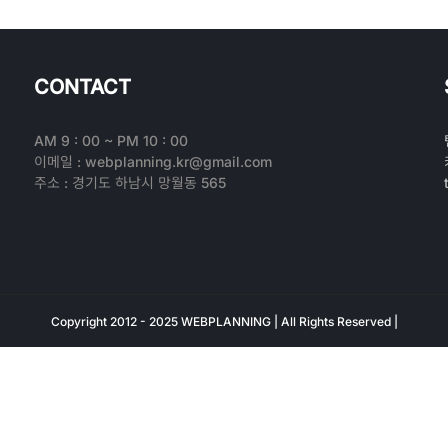
CONTACT
AM 9 : 00 ~ PM 10 : 00
이메일 : webplanning.kr@gmail.com
주소 : 경기도 하남시 망월동 565
Copyright 2012 - 2025 WEBPLANNING | All Rights Reserved |