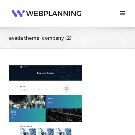
콘
텐
츠
로
건
너
avada theme_company (2)
뛰
기