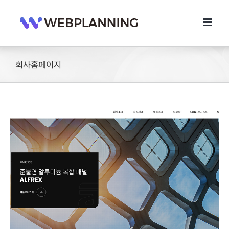
콘
텐
츠
로
건
너
회사홈페이지
뛰
기
알플렉스