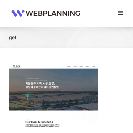
콘
텐
츠
로
건
너
gel
뛰
기