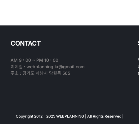
CONTACT
AM 9 : 00 ~ PM 10 : 00
이메일 : webplanning.kr@gmail.com
주소 : 경기도 하남시 망월동 565
Copyright 2012 - 2025 WEBPLANNING | All Rights Reserved |