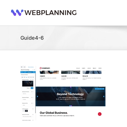
콘
텐
츠
로
건
너
Guide4-6
뛰
기