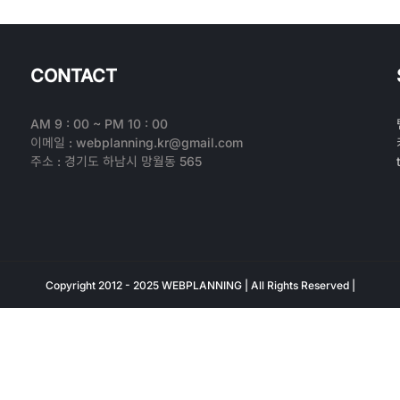
CONTACT
AM 9 : 00 ~ PM 10 : 00
이메일 : webplanning.kr@gmail.com
주소 : 경기도 하남시 망월동 565
Copyright 2012 - 2025 WEBPLANNING | All Rights Reserved |