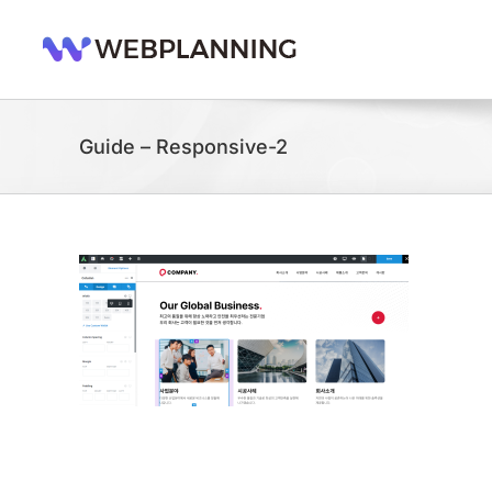
콘
텐
츠
로
건
너
Guide – Responsive-2
뛰
기